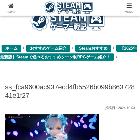
ゲーム関連雑記ブログ
HOME
MENU
ホーム
おすすめゲーム紹介
Steamおすすめ
【2025年
最新版】Steamで遊べるおすすめターン制RPGゲーム紹介！
ss_fca9600ac937ecd4fb5526b099b863728
41e1f27
2024.10.03