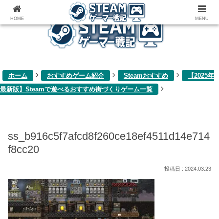
ゲーム関連雑記ブログ
HOME
MENU
ホーム
おすすめゲーム紹介
Steamおすすめ
【2025年
最新版】Steamで遊べるおすすめ街づくりゲーム一覧
ss_b916c5f7afcd8f260ce18ef4511d14e714
f8cc20
2024.03.23