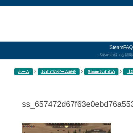
SteamFAQ
Steamの様々な疑
ホーム
おすすめゲーム紹介
Steamおすすめ
【
ss_657472d67f63e0ebd76a553