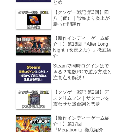
とめ
【クソゲー戦記 第3回】四
八（仮）｜恐怖より炎上が
勝った問題作
【新作インディーゲーム紹
介！】第18回『After Long
Night（长夜之后）』徹底紹
介
Steamで同時ログインはで
きる？複数PCで遊ぶ方法と
注意点を解説！
【クソゲー戦記 第2回】デ
スクリムゾン｜サターンを
震わせた迷台詞と悪夢
【新作インディーゲーム紹
介！】第17回
『Megabonk』徹底紹介