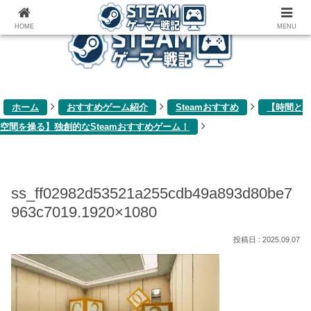
ゲーム関連雑記ブログ
HOME
MENU
ホーム
おすすめゲーム紹介
Steamおすすめ
【時間と
空間を操る】独創的なSteamおすすめゲーム！
ss_ff02982d53521a255cdb49a893d80be7
963c7019.1920×1080
2025.09.07