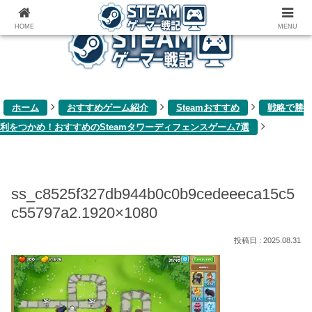
ゲーム関連雑記ブログ
HOME
MENU
ホーム
おすすめゲーム紹介
Steamおすすめ
戦略で勝
利をつかめ！おすすめのSteamタワーディフェンスゲーム7選
ss_c8525f327db944b0c0b9cedeeeca15c5
c55797a2.1920×1080
2025.08.31