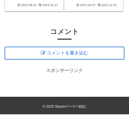
は、迷宮の謎めいた世界で冒
た戦いを繰り広げます。
2023.09.01
2024.01.27
2023.04.07
2023.12.31
険を繰り広げる魅力的な機会
Steamでプレイできるおすす
を提供！モンスターとの壮絶
めのゾンビゲームを厳選しま
な戦闘、新しい武器やアイテ
した。単調なゲームプレイで
ムの発見、そして未知のダン
はなく、謎解き要素やストー
ジョンの探索が、プレイヤー
リー性の高さが魅力的なもの
を
もあり
コメント
コメントを書き込む
スポンサーリンク
© 2020 Steamゲーマー戦記.