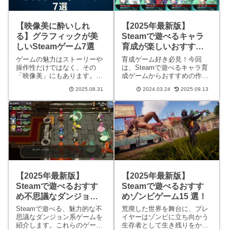
【映像美に酔いしれ
【2025年最新版】
る】グラフィックが美
Steamで遊べるキャラ
しいSteamゲーム7選
育成が楽しいおすすめ
ゲーム一覧
ゲームの魅力はストーリーや
育成ゲーム好き必見！今回
操作性だけではなく、その
は、Steamで遊べるキャラ育
「映像美」にもあります。現
成ゲームからおすすめの作品
実と見間違うほどのフォトリ
を紹介します。キャラを育成
2025.08.31
2024.03.24
2025.09.13
アルな世界から、幻想的で芸
することで倒せなかったボス
術性にあふれるアートスタイ
を倒したり、単純に上がって
ルまで、Steamには映像美を
いく能力を見るだけで楽しい
楽しめる名作が豊富に揃って
ゲームが盛りだくさん。育成
います。今回は、美しいグラ
ゲーム好きは是非参考にして
フィ
みて
【2025年最新版】
【2025年最新版】
Steamで遊べるおすす
Steamで遊べるおすす
め不思議なダンジョン
めゾンビゲーム15 選！
系ゲーム一覧！
Steamで遊べる、魅力的な不
荒廃した世界を舞台に、プレ
思議なダンジョン系ゲームを
イヤーはゾンビに立ち向かう
紹介します。これらのゲーム
生存者として生き残りをかけ