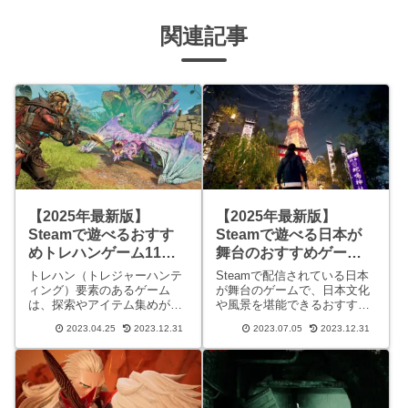
関連記事
【2025年最新版】
【2025年最新版】
Steamで遊べるおすす
Steamで遊べる日本が
めトレハンゲーム11
舞台のおすすめゲーム
選！
12選！
トレハン（トレジャーハンテ
Steamで配信されている日本
ィング）要素のあるゲーム
が舞台のゲームで、日本文化
は、探索やアイテム集めが楽
や風景を堪能できるおすすめ
しめるとして人気を集めてい
タイトルをご紹介します。歴
2023.04.25
2023.12.31
2023.07.05
2023.12.31
ます。Steamでも、そのよう
史的な戦国時代を舞台にした
なトレハン要素があるゲーム
アクションRPGから、現代の
が数多くリリースされてお
都市風景を描くシミュレーシ
り、Steam内でも人気のジャ
ョンまで、幅広いジャンルが
ンルです。そこで今回はSte
登場。日本の魅力を満載した