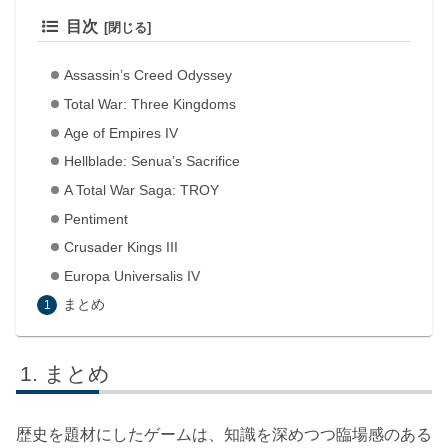
目次
Assassin’s Creed Odyssey
Total War: Three Kingdoms
Age of Empires IV
Hellblade: Senua’s Sacrifice
A Total War Saga: TROY
Pentiment
Crusader Kings III
Europa Universalis IV
まとめ
まとめ
歴史を題材にしたゲームは、知識を深めつつ臨場感のある