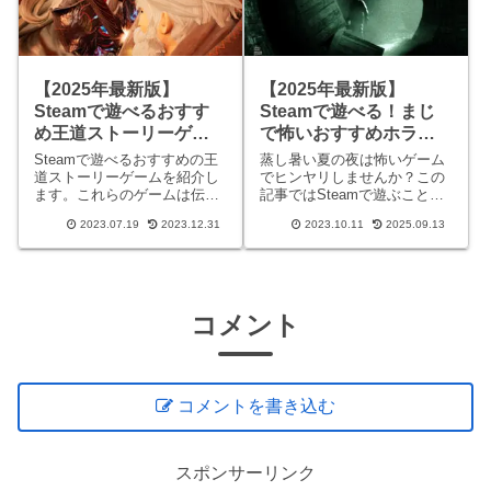
【2025年最新版】
【2025年最新版】
Steamで遊べる！まじ
Steamで遊べるおすす
で怖いおすすめホラー
め王道ストーリーゲー
ゲーム15選！
ム一覧
蒸し暑い夏の夜は怖いゲーム
Steamで遊べるおすすめの王
でヒンヤリしませんか？この
道ストーリーゲームを紹介し
記事ではSteamで遊ぶことの
ます。これらのゲームは伝統
できるおすすめホラーゲーム
的なストーリーテリングの魅
2023.07.19
2023.12.31
2023.10.11
2025.09.13
を紹介したいと思います。ど
力を備えており、叙事詩的な
れもこれも怖いゲームだらけ
冒険や感動的なキャラクター
で、きっと肌寒い夜を過ごせ
の成長を体験できます。美し
ることでしょう。こちらも要
いグラフィックや素晴らしい
チェック！Steamでおすす
音楽とともに、没入感のある
世
コメント
コメントを書き込む
スポンサーリンク