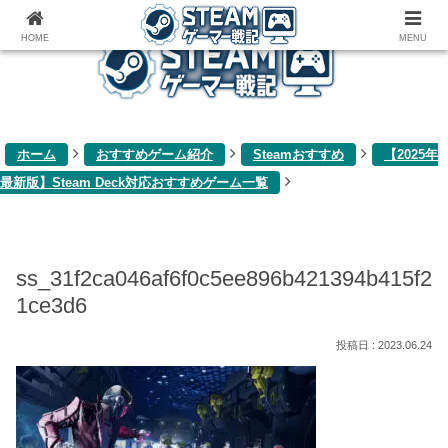
ゲーム関連雑記ブログ
HOME
MENU
ホーム
おすすめゲーム紹介
Steamおすすめ
【2025年
最新版】Steam Deck対応おすすめゲーム一覧
ss_31f2ca046af6f0c5ee896b421394b415f2
1ce3d6
2023.06.24