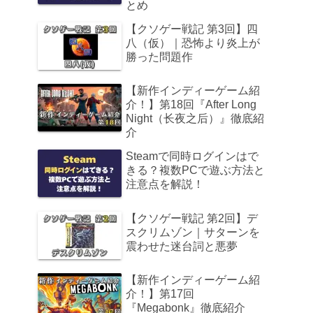
とめ
【クソゲー戦記 第3回】四
八（仮）｜恐怖より炎上が
勝った問題作
【新作インディーゲーム紹
介！】第18回『After Long
Night（长夜之后）』徹底紹
介
Steamで同時ログインはで
きる？複数PCで遊ぶ方法と
注意点を解説！
【クソゲー戦記 第2回】デ
スクリムゾン｜サターンを
震わせた迷台詞と悪夢
【新作インディーゲーム紹
介！】第17回
『Megabonk』徹底紹介