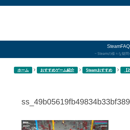
SteamFAQ
Steamの様々な疑
ホーム
おすすめゲーム紹介
Steamおすすめ
【
ss_49b05619fb49834b33bf38