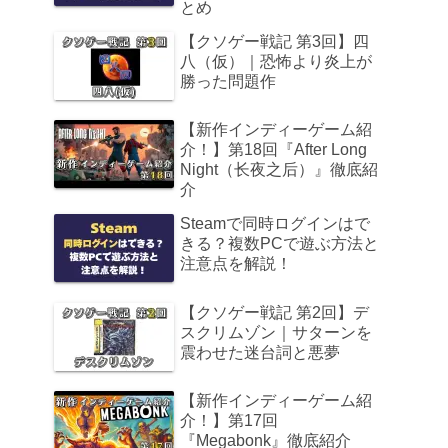
とめ
【クソゲー戦記 第3回】四
八（仮）｜恐怖より炎上が
勝った問題作
【新作インディーゲーム紹
介！】第18回『After Long
Night（长夜之后）』徹底紹
介
Steamで同時ログインはで
きる？複数PCで遊ぶ方法と
注意点を解説！
【クソゲー戦記 第2回】デ
スクリムゾン｜サターンを
震わせた迷台詞と悪夢
【新作インディーゲーム紹
介！】第17回
『Megabonk』徹底紹介