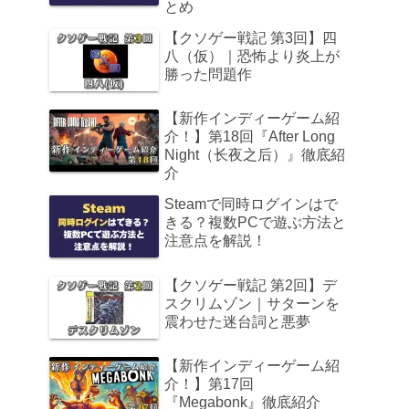
とめ
【クソゲー戦記 第3回】四
八（仮）｜恐怖より炎上が
勝った問題作
【新作インディーゲーム紹
介！】第18回『After Long
Night（长夜之后）』徹底紹
介
Steamで同時ログインはで
きる？複数PCで遊ぶ方法と
注意点を解説！
【クソゲー戦記 第2回】デ
スクリムゾン｜サターンを
震わせた迷台詞と悪夢
【新作インディーゲーム紹
介！】第17回
『Megabonk』徹底紹介