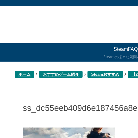
SteamFAQ
Steamの様々な疑
ホーム
おすすめゲーム紹介
Steamおすすめ
【
ss_dc55eeb409d6e187456a8e