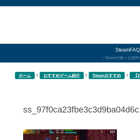
SteamFAQ
Steamの様々な疑
ホーム
おすすめゲーム紹介
Steamおすすめ
【
ss_97f0ca23fbe3c3d9ba04d6c