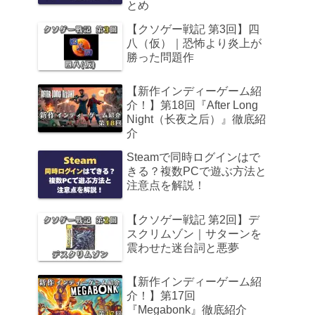
とめ
【クソゲー戦記 第3回】四
八（仮）｜恐怖より炎上が
勝った問題作
【新作インディーゲーム紹
介！】第18回『After Long
Night（长夜之后）』徹底紹
介
Steamで同時ログインはで
きる？複数PCで遊ぶ方法と
注意点を解説！
【クソゲー戦記 第2回】デ
スクリムゾン｜サターンを
震わせた迷台詞と悪夢
【新作インディーゲーム紹
介！】第17回
『Megabonk』徹底紹介