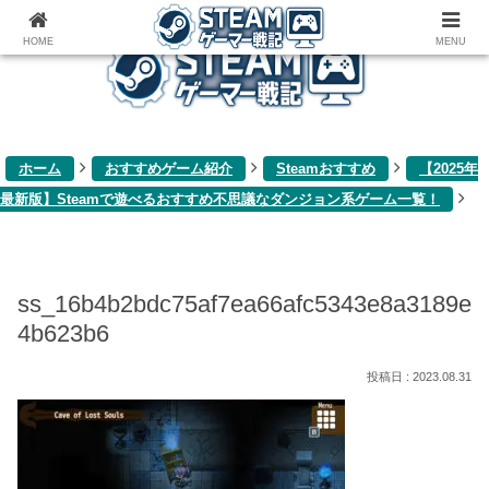
ゲーム関連雑記ブログ
HOME
MENU
ホーム
おすすめゲーム紹介
Steamおすすめ
【2025年
最新版】Steamで遊べるおすすめ不思議なダンジョン系ゲーム一覧！
ss_16b4b2bdc75af7ea66afc5343e8a3189e
4b623b6
2023.08.31