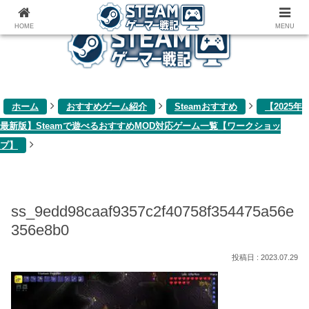
ゲーム関連雑記ブログ
HOME
MENU
ホーム
おすすめゲーム紹介
Steamおすすめ
【2025年
最新版】Steamで遊べるおすすめMOD対応ゲーム一覧【ワークショッ
プ】
ss_9edd98caaf9357c2f40758f354475a56e
356e8b0
2023.07.29