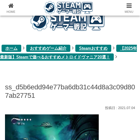
ゲーム関連雑記ブログ
HOME
MENU
ホーム
おすすめゲーム紹介
Steamおすすめ
【2025年
最新版】Steamで遊べるおすすめメトロイドヴァニア20選！
ss_d5b6edd94e77ba6db31c44d8a3c09d80
7ab27751
2021.07.04