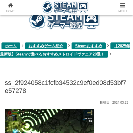
ゲーム関連雑記ブログ
HOME
MENU
ホーム
おすすめゲーム紹介
Steamおすすめ
【2025年
最新版】Steamで遊べるおすすめメトロイドヴァニア20選！
ss_2f924058c1fcfb34532c9ef0ed08d53bf7
e57278
2024.03.23