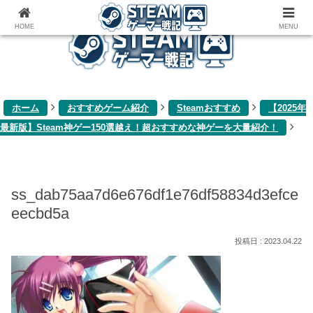
ゲーム関連雑記ブログ
HOME
MENU
ホーム
おすすめゲーム紹介
Steamおすすめ
【2025年
最新版】Steam神ゲー150選越え！超おすすめな神ゲーを大量紹介！
ss_dab75aa7d6e676df1e76df58834d3efce
eecbd5a
2023.04.22