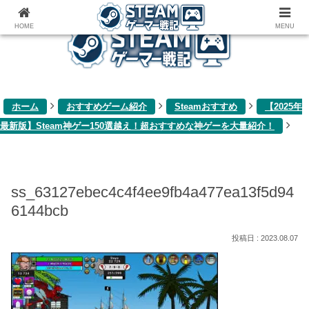
ゲーム関連雑記ブログ
HOME
MENU
ホーム
おすすめゲーム紹介
Steamおすすめ
【2025年
最新版】Steam神ゲー150選越え！超おすすめな神ゲーを大量紹介！
ss_63127ebec4c4f4ee9fb4a477ea13f5d94
6144bcb
2023.08.07