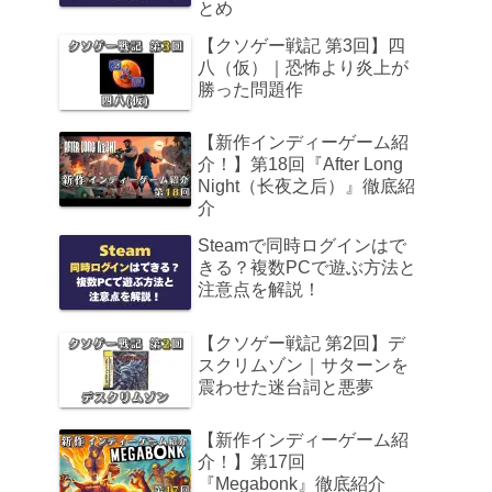
とめ
【クソゲー戦記 第3回】四
八（仮）｜恐怖より炎上が
勝った問題作
【新作インディーゲーム紹
介！】第18回『After Long
Night（长夜之后）』徹底紹
介
Steamで同時ログインはで
きる？複数PCで遊ぶ方法と
注意点を解説！
【クソゲー戦記 第2回】デ
スクリムゾン｜サターンを
震わせた迷台詞と悪夢
【新作インディーゲーム紹
介！】第17回
『Megabonk』徹底紹介