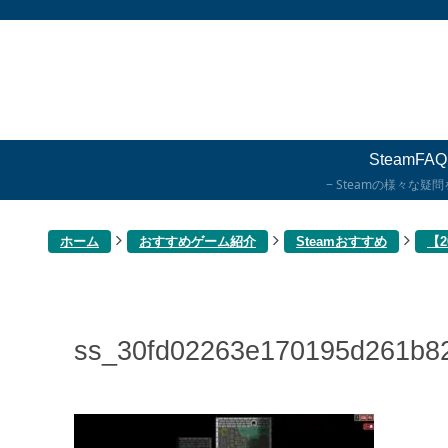
SteamFAQ
Steamの様々な疑
ホーム
おすすめゲーム紹介
Steamおすすめ
【
ss_30fd02263e170195d261b8