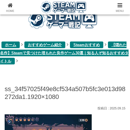
ゲーム関連雑記ブログ
HOME
MENU
ホーム
おすすめゲーム紹介
Steamおすすめ
【隠れた
名作】Steamで見つけた埋もれた良作ゲーム30選｜知る人ぞ知るおすすめタ
イトル
ss_34f57025f49e8cf534a507b5fc3e013d98
272da1.1920×1080
2025.09.15