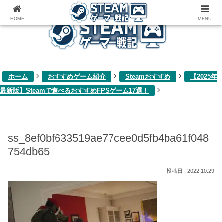
ゲーム関連雑記ブログ
HOME
MENU
ホーム
おすすめゲーム紹介
Steamおすすめ
【2025年
最新版】Steamで遊べるおすすめFPSゲーム17選！
ss_8ef0bf633519ae77cee0d5fb4ba61f048
754db65
2022.10.29