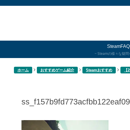
SteamFAQ
Steamの様々な疑
ホーム
おすすめゲーム紹介
Steamおすすめ
【
ss_f157b9fd773acfbb122eaf0