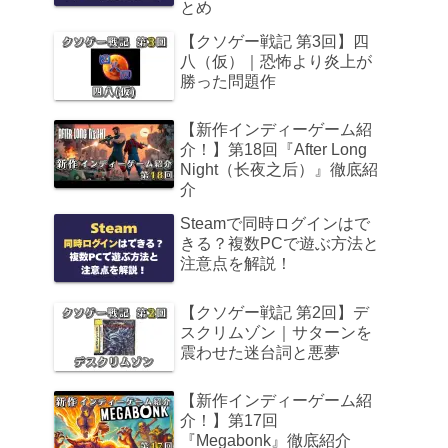
とめ
【クソゲー戦記 第3回】四
八（仮）｜恐怖より炎上が
勝った問題作
【新作インディーゲーム紹
介！】第18回『After Long
Night（长夜之后）』徹底紹
介
Steamで同時ログインはで
きる？複数PCで遊ぶ方法と
注意点を解説！
【クソゲー戦記 第2回】デ
スクリムゾン｜サターンを
震わせた迷台詞と悪夢
【新作インディーゲーム紹
介！】第17回
『Megabonk』徹底紹介