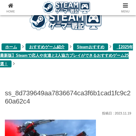
ゲーム関連雑記ブログ
HOME
MENU
ホーム
おすすめゲーム紹介
Steamおすすめ
【2025年
最新版】Steamで恋人や友達と2人協力プレイができるおすすめゲーム25
選！
ss_8d739649aa7836674ca3f6b1cad1fc9c2
60a62c4
2023.11.19