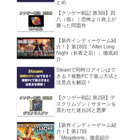
とめ
【クソゲー戦記 第3回】四
八（仮）｜恐怖より炎上が
勝った問題作
【新作インディーゲーム紹
介！】第18回『After Long
Night（长夜之后）』徹底紹
介
Steamで同時ログインはで
きる？複数PCで遊ぶ方法と
注意点を解説！
【クソゲー戦記 第2回】デ
スクリムゾン｜サターンを
震わせた迷台詞と悪夢
【新作インディーゲーム紹
介！】第17回
『Megabonk』徹底紹介