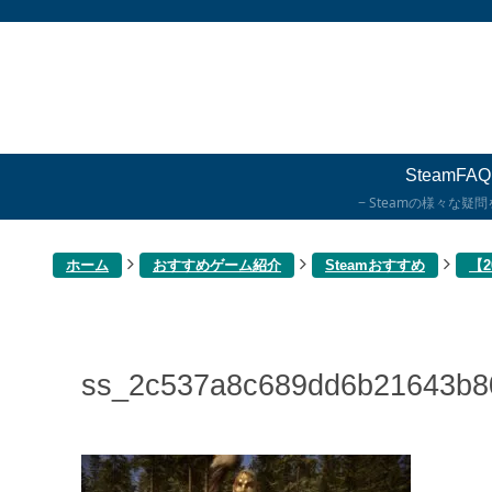
SteamFAQ
Steamの様々な疑
ホーム
おすすめゲーム紹介
Steamおすすめ
【
ss_2c537a8c689dd6b21643b8