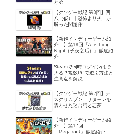
とめ
【クソゲー戦記 第3回】四
八（仮）｜恐怖より炎上が
勝った問題作
【新作インディーゲーム紹
介！】第18回『After Long
Night（长夜之后）』徹底紹
介
Steamで同時ログインはで
きる？複数PCで遊ぶ方法と
注意点を解説！
【クソゲー戦記 第2回】デ
スクリムゾン｜サターンを
震わせた迷台詞と悪夢
【新作インディーゲーム紹
介！】第17回
『Megabonk』徹底紹介