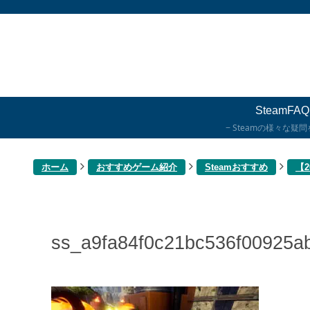
SteamFAQ
Steamの様々な疑
ホーム
おすすめゲーム紹介
Steamおすすめ
【
ss_a9fa84f0c21bc536f00925a