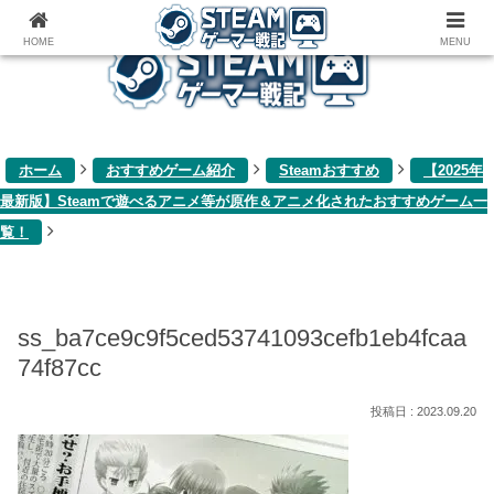
ゲーム関連雑記ブログ
HOME
MENU
ホーム
おすすめゲーム紹介
Steamおすすめ
【2025年
最新版】Steamで遊べるアニメ等が原作＆アニメ化されたおすすめゲーム一
覧！
ss_ba7ce9c9f5ced53741093cefb1eb4fcaa
74f87cc
2023.09.20