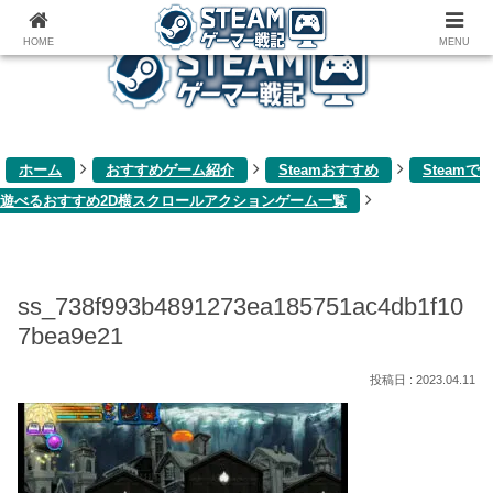
ゲーム関連雑記ブログ
HOME
MENU
ホーム
おすすめゲーム紹介
Steamおすすめ
Steamで
遊べるおすすめ2D横スクロールアクションゲーム一覧
ss_738f993b4891273ea185751ac4db1f10
7bea9e21
2023.04.11