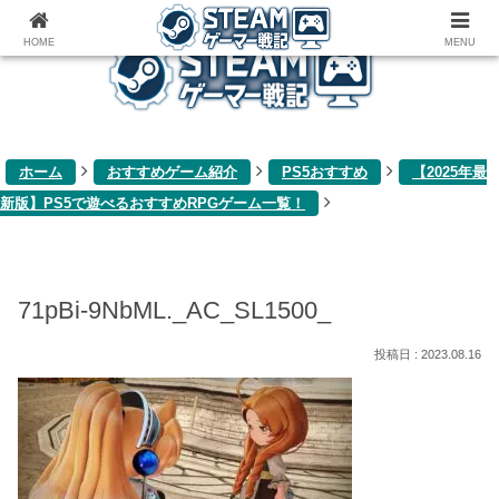
ゲーム関連雑記ブログ
HOME
MENU
ホーム
おすすめゲーム紹介
PS5おすすめ
【2025年最
新版】PS5で遊べるおすすめRPGゲーム一覧！
71pBi-9NbML._AC_SL1500_
2023.08.16