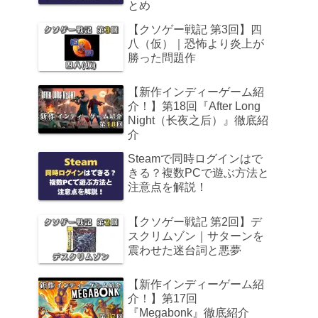
とめ
【クソゲー戦記 第3回】四
八（仮）｜恐怖より炎上が
勝った問題作
【新作インディーゲーム紹
介！】第18回『After Long
Night（长夜之后）』徹底紹
介
Steamで同時ログインはで
きる？複数PCで遊ぶ方法と
注意点を解説！
【クソゲー戦記 第2回】デ
スクリムゾン｜サターンを
震わせた迷台詞と悪夢
【新作インディーゲーム紹
介！】第17回
『Megabonk』徹底紹介