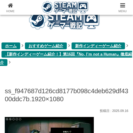
ゲーム関連雑記ブログ
HOME
MENU
ホーム
おすすめゲーム紹介
新作インディーゲーム紹介
【新作インディーゲーム紹介！】第16回『No, I’m not a Human』徹底紹
介
ss_f947687d126cd8177b098c4deb629df43
00ddc7b.1920×1080
2025.09.16