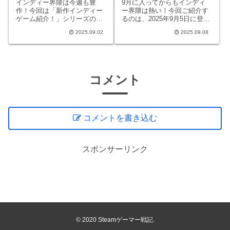
Dawn』徹底紹介
インディー界隈は今週も豊
9月に入ってからもインディ
作！今回は「新作インディー
ー界隈は熱い！今回ご紹介す
ゲーム紹介！」シリーズの第
るのは、2025年9月5日に登場
2回として 2025年8月28日 に
したサバイバルホラー
2025.09.02
2025.09.08
リリースされたオープンワー
『Cronos: The New Dawn』。
ルド・アクションアドベンチ
『Layers of Fear』や『The
ャー『The Knightling』をピッ
Medium』で有名なポーラン
クアップ。巨大な盾ひとつで
ドのスタジオBl
世界を旅
コメント
コメントを書き込む
スポンサーリンク
© 2020 Steamゲーマー戦記.