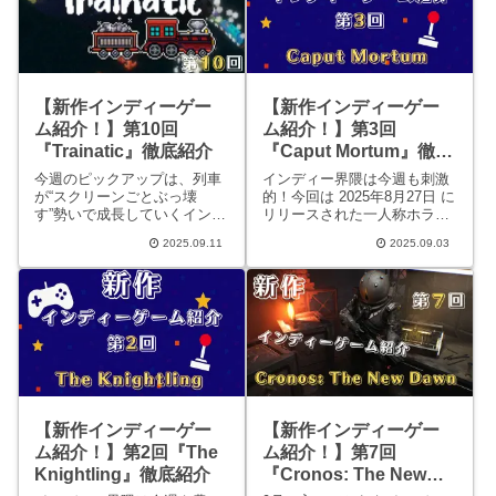
【新作インディーゲー
【新作インディーゲー
ム紹介！】第3回
ム紹介！】第10回
『Caput Mortum』徹底
『Trainatic』徹底紹介
紹介
インディー界隈は今週も刺激
今週のピックアップは、列車
的！今回は 2025年8月27日 に
が“スクリーンごとぶっ壊
リリースされた一人称ホラー
す”勢いで成長していくインク
『Caput Mortum』をピックア
リメンタル系『Trainatic』。
2025.09.11
2025.09.03
ップ。16世紀フランスの“忘れ
数字がモリモリ伸びる快感
られた錬金術師の塔”を舞台
と、レトロなピクセル表現の
に、短時間でギュッと怖さを
気持ちよさが両立した中毒作
味わえる最新インディーで
です。短時間でもサクッと進
す。『C
捗が出るので、忙しい人の
【新作インディーゲー
【新作インディーゲー
ム紹介！】第2回『The
ム紹介！】第7回
Knightling』徹底紹介
『Cronos: The New