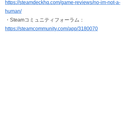
https://steamdeckhq.com/game-reviews/no-im-not-a-
human/
・Steamコミュニティフォーラム：
https://steamcommunity.com/app/3180070