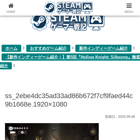
ゲーム関連雑記ブログ
HOME
MENU
ホーム
おすすめゲーム紹介
新作インディーゲーム紹介
【新作インディーゲーム紹介！】第5回『Hollow Knight: Silksong』徹底
紹介
ss_2ebe4dc35ad33ad86b672f7cf9faed44c
9b1668e.1920×1080
2025.09.06