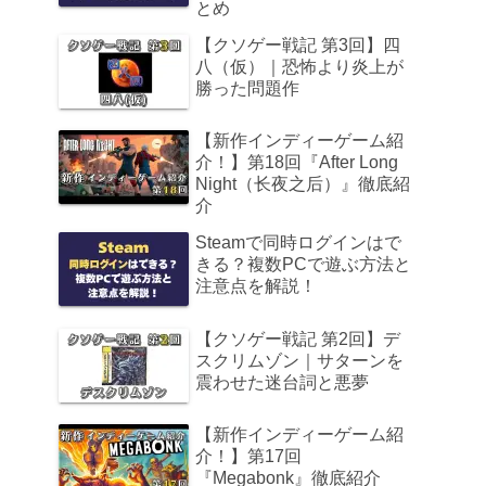
とめ
【クソゲー戦記 第3回】四
八（仮）｜恐怖より炎上が
勝った問題作
【新作インディーゲーム紹
介！】第18回『After Long
Night（长夜之后）』徹底紹
介
Steamで同時ログインはで
きる？複数PCで遊ぶ方法と
注意点を解説！
【クソゲー戦記 第2回】デ
スクリムゾン｜サターンを
震わせた迷台詞と悪夢
【新作インディーゲーム紹
介！】第17回
『Megabonk』徹底紹介