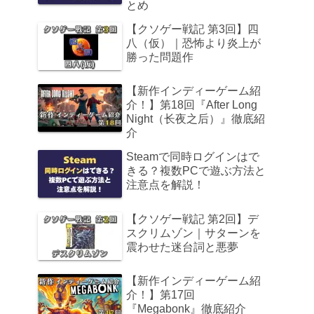
とめ
【クソゲー戦記 第3回】四
八（仮）｜恐怖より炎上が
勝った問題作
【新作インディーゲーム紹
介！】第18回『After Long
Night（长夜之后）』徹底紹
介
Steamで同時ログインはで
きる？複数PCで遊ぶ方法と
注意点を解説！
【クソゲー戦記 第2回】デ
スクリムゾン｜サターンを
震わせた迷台詞と悪夢
【新作インディーゲーム紹
介！】第17回
『Megabonk』徹底紹介