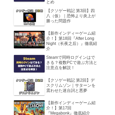
とめ
【クソゲー戦記 第3回】四
八（仮）｜恐怖より炎上が
勝った問題作
【新作インディーゲーム紹
介！】第18回『After Long
Night（长夜之后）』徹底紹
介
Steamで同時ログインはで
きる？複数PCで遊ぶ方法と
注意点を解説！
【クソゲー戦記 第2回】デ
スクリムゾン｜サターンを
震わせた迷台詞と悪夢
【新作インディーゲーム紹
介！】第17回
『Megabonk』徹底紹介