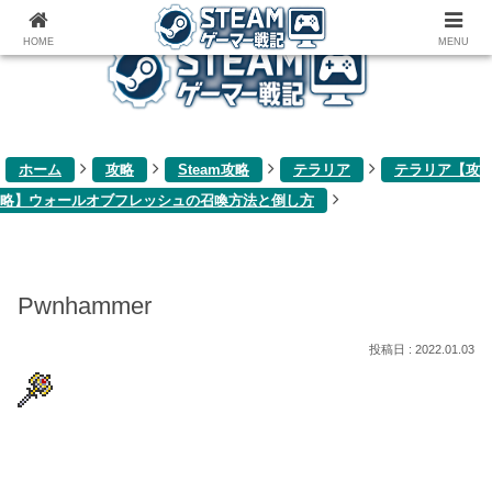
ゲーム関連雑記ブログ
HOME
MENU
ホーム
攻略
Steam攻略
テラリア
テラリア【攻
略】ウォールオブフレッシュの召喚方法と倒し方
Pwnhammer
2022.01.03