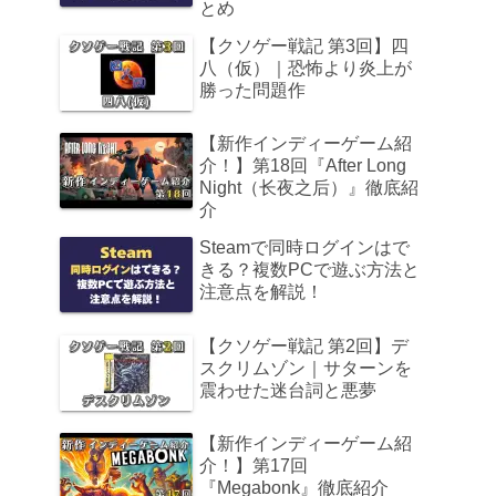
とめ
【クソゲー戦記 第3回】四
八（仮）｜恐怖より炎上が
勝った問題作
【新作インディーゲーム紹
介！】第18回『After Long
Night（长夜之后）』徹底紹
介
Steamで同時ログインはで
きる？複数PCで遊ぶ方法と
注意点を解説！
【クソゲー戦記 第2回】デ
スクリムゾン｜サターンを
震わせた迷台詞と悪夢
【新作インディーゲーム紹
介！】第17回
『Megabonk』徹底紹介