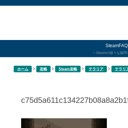
SteamFAQ
Steamの様々な疑
ホーム
攻略
Steam攻略
テラリア
テラリ
c75d5a611c134227b08a8a2b1