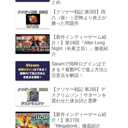
とめ
【クソゲー戦記 第3回】四
八（仮）｜恐怖より炎上が
勝った問題作
【新作インディーゲーム紹
介！】第18回『After Long
Night（长夜之后）』徹底紹
介
Steamで同時ログインはで
きる？複数PCで遊ぶ方法と
注意点を解説！
【クソゲー戦記 第2回】デ
スクリムゾン｜サターンを
震わせた迷台詞と悪夢
【新作インディーゲーム紹
介！】第17回
『Megabonk』徹底紹介