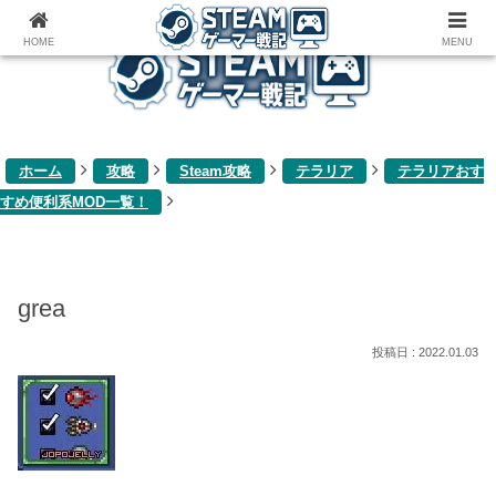
ゲーム関連雑記ブログ
HOME
MENU
ホーム
攻略
Steam攻略
テラリア
テラリアおす
すめ便利系MOD一覧！
grea
2022.01.03