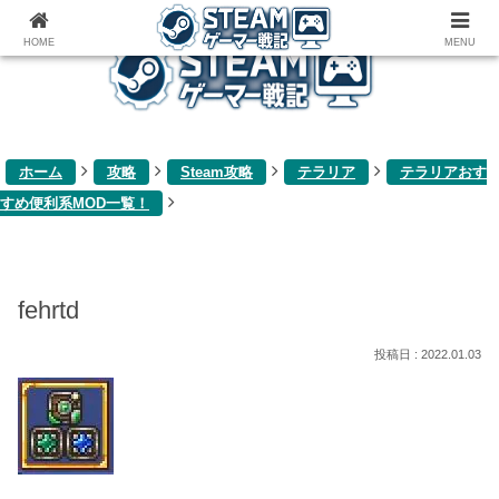
ゲーム関連雑記ブログ
HOME
MENU
ホーム
攻略
Steam攻略
テラリア
テラリアおす
すめ便利系MOD一覧！
fehrtd
2022.01.03