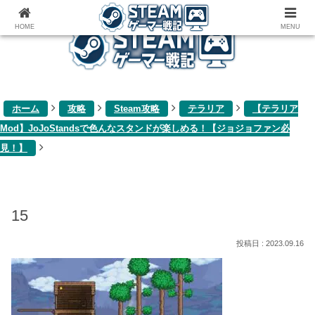
ゲーム関連雑記ブログ
HOME
MENU
ホーム
攻略
Steam攻略
テラリア
【テラリア
Mod】JoJoStandsで色んなスタンドが楽しめる！【ジョジョファン必
見！】
15
2023.09.16