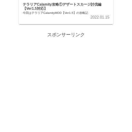
テラリアCalamity攻略①デザートスカージ討伐編
【Ver1.5対応】
今回はテラリアCalamityMOD【Ver1.5】の攻略記
2022.01.15
スポンサーリンク