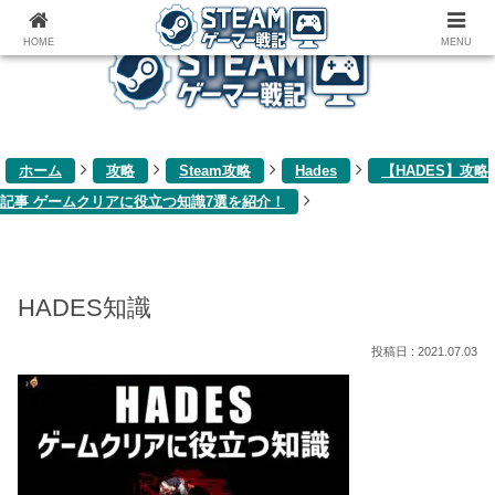
ゲーム関連雑記ブログ
HOME
MENU
ホーム
攻略
Steam攻略
Hades
【HADES】攻略
記事 ゲームクリアに役立つ知識7選を紹介！
HADES知識
2021.07.03