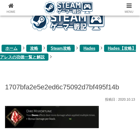
ゲーム関連雑記ブログ
HOME
MENU
ホーム
攻略
Steam攻略
Hades
Hades【攻略】
アレスの功徳一覧と解説
1707bfa2e5e2ed6c75092d7bf495f14b
2020.10.13