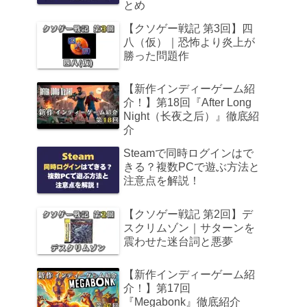
とめ
【クソゲー戦記 第3回】四
八（仮）｜恐怖より炎上が
勝った問題作
【新作インディーゲーム紹
介！】第18回『After Long
Night（长夜之后）』徹底紹
介
Steamで同時ログインはで
きる？複数PCで遊ぶ方法と
注意点を解説！
【クソゲー戦記 第2回】デ
スクリムゾン｜サターンを
震わせた迷台詞と悪夢
【新作インディーゲーム紹
介！】第17回
『Megabonk』徹底紹介