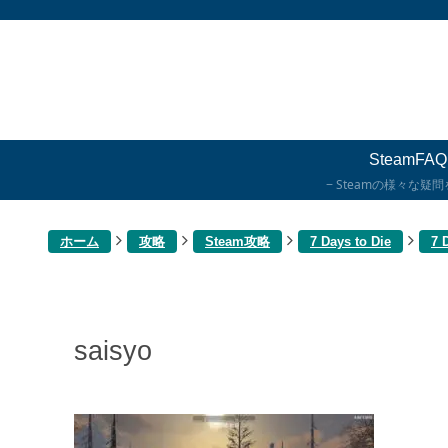
SteamFAQ
Steamの様々な疑
ホーム
攻略
Steam攻略
7 Days to Die
7
saisyo