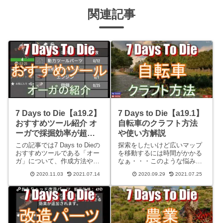
関連記事
7 Days to Die【a19.2】
7 Days to Die【a19.1】
おすすめツール紹介 オ
自転車のクラフト方法
ーガで採掘効率が超ア
や使い方解説
ップ
この記事では7 Days to Dieの
探索をしたいけど広いマップ
おすすめツールである「オー
を移動するには時間がかかる
ガ」について、作成方法や性
なぁ・・・このような悩みを
能といった情報を紹介してい
お持ちの方。7 Days to Dieで
2020.11.03
2021.07.14
2020.09.29
2021.07.25
ます。オーガについて オー
は長距離移動手段として、乗
ガできることとは？オーガと
り物が用意されています。こ
は、農業で使う穴掘り機のこ
の記事ではその中のひとつ、
とです。7 Days to Dieの世界
自転車のクラフト方法や使い
では
方について解説して