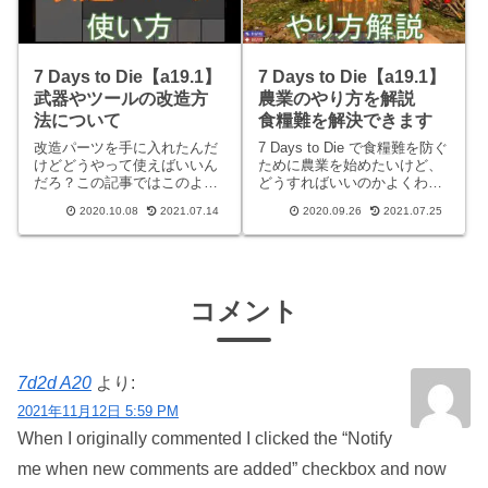
7 Days to Die【a19.1】
7 Days to Die【a19.1】
武器やツールの改造方
農業のやり方を解説
法について
食糧難を解決できます
改造パーツを手に入れたんだ
7 Days to Die で食糧難を防ぐ
けどどうやって使えばいいん
ために農業を始めたいけど、
だろ？この記事ではこのよう
どうすればいいのかよくわか
な悩みを持たれている方に向
んないなぁといった悩みをお
2020.10.08
2021.07.14
2020.09.26
2021.07.25
けて、武器やツールの改造方
持ちの方や初心者の方、こち
法について解説していきま
らの記事をご覧ください。わ
す。改造はメリットだらけな
かりやすく7 Days to Dieでの
ので、やり方がわからない人
農業のやりかたを説明してい
はぜひとも挑戦してみてくだ
き
さい！※
コメント
7d2d A20
より:
2021年11月12日 5:59 PM
When I originally commented I clicked the “Notify
me when new comments are added” checkbox and now