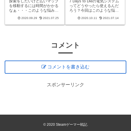
探索をしたいけど広いマップ
7 Days to Dieの電気システム
を移動するには時間がかかる
ってどうやったら使えるんだ
なぁ・・・このような悩みを
ろう？今回はこのような悩み
お持ちの方。7 Days to Dieで
を解決していきたいと思いま
2020.09.29
2021.07.25
2020.10.11
2021.07.14
は長距離移動手段として、乗
す。電気システムの使い方が
り物が用意されています。こ
わかれば、拠点作りの幅が広
の記事ではその中のひとつ、
がりますよ！※この記事はPC
自転車のクラフト方法や使い
版の説明になります。 また執
方について解説して
筆時のバージョ
コメント
コメントを書き込む
スポンサーリンク
© 2020 Steamゲーマー戦記.