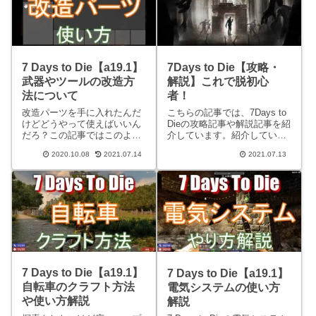
7 Days to Die【a19.1】
7Days to Die【攻略・
武器やツールの改造方
解説】これで脱初心
法について
者！
改造パーツを手に入れたんだ
こちらの記事では、7Days to
けどどうやって使えばいいん
Dieの攻略記事や解説記事を紹
だろ？この記事ではこのよう
介しています。紹介している
な悩みを持たれている方に向
記事を一通り読めば脱初心者
2020.10.08
2021.07.14
2021.07.13
けて、武器やツールの改造方
間違い無し！最終更新日は各
法について解説していきま
記事の更新日時を参照くださ
す。改造はメリットだらけな
い。7Days to Dieは現在アー
ので、やり方がわからない人
リーアクセスの商品になりま
はぜひとも挑戦してみてくだ
すので
さい！※
7 Days to Die【a19.1】
7 Days to Die【a19.1】
自転車のクラフト方法
電気システムの使い方
や使い方解説
解説