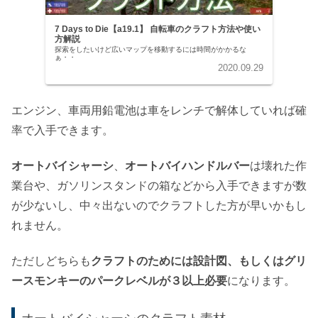
7 Days to Die【a19.1】 自転車のクラフト方法や使い
方解説
探索をしたいけど広いマップを移動するには時間がかかるな
ぁ・・
2020.09.29
エンジン、車両用鉛電池は車をレンチで解体していれば確
率で入手できます。
オートバイシャーシ
、
オートバイハンドルバー
は壊れた作
業台や、ガソリンスタンドの箱などから入手できますが数
が少ないし、中々出ないのでクラフトした方が早いかもし
れません。
ただしどちらも
クラフトのためには設計図、もしくはグリ
ースモンキーのパークレベルが３以上必要
になります。