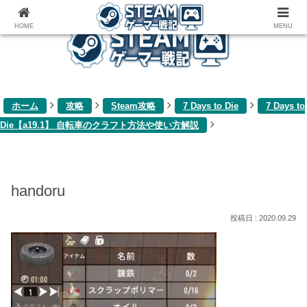
ゲーム関連雑記ブログ
HOME
MENU
ホーム
攻略
Steam攻略
7 Days to Die
7 Days to
Die【a19.1】 自転車のクラフト方法や使い方解説
handoru
2020.09.29