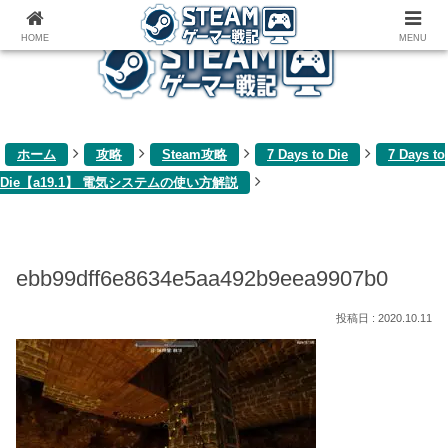
ゲーム関連雑記ブログ
HOME
MENU
ホーム
攻略
Steam攻略
7 Days to Die
7 Days to
Die【a19.1】 電気システムの使い方解説
ebb99dff6e8634e5aa492b9eea9907b0
2020.10.11