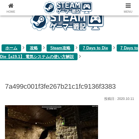
ゲーム関連雑記ブログ
HOME
MENU
ホーム
攻略
Steam攻略
7 Days to Die
7 Days to
Die【a19.1】 電気システムの使い方解説
7a499c001f3fe267b21c1fc9136f3383
2020.10.11